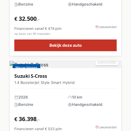
Benzine
Handgeschakeld
32.500
€
,-
Leeuwarden
Financieren vanaf €
476
p/m
op basis van 90 maanden
Bekijk deze auto
Nieuw binnen
Suzuki
S-Cross
1.4 Boosterjet Style Smart Hybrid
2026
10 km
Benzine
Handgeschakeld
36.398
€
,-
Leeuwarden
Financieren vanaf €
533
p/m