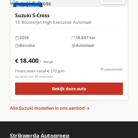
Nieuw binnen
Suzuki
S-Cross
1.0 Boosterjet High Executive Automaat
2018
18.857 km
Benzine
Automaat
18.400
€
,-
Marge
Leeuwarden
Financieren vanaf €
272
p/m
op basis van 90 maanden
Bekijk deze auto
Alle
Suzuki
modellen in ons aanbod →
Strikwerda Autogroep